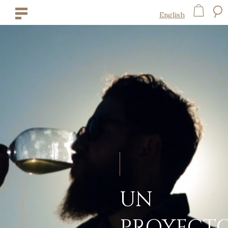
English
UN
PROYECT